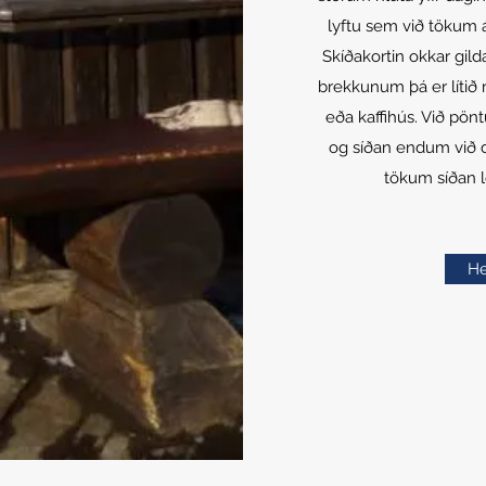
lyftu sem við tökum 
Skíðakortin okkar gild
brekkunum þá er lítið m
eða kaffihús. Við pönt
og síðan endum við d
tökum síðan le
He