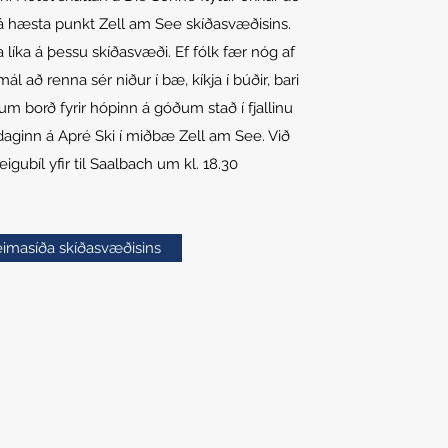
á hæsta punkt Zell am See skíðasvæðisins.
a líka á þessu skíðasvæði. Ef fólk fær nóg af
ál að renna sér niður í bæ, kíkja í búðir, bari
um borð fyrir hópinn á góðum stað í fjallinu
aginn á Apré Ski í miðbæ Zell am See. Við
igubíl yfir til Saalbach um kl. 18.30
imasíða skíðasvæðisins