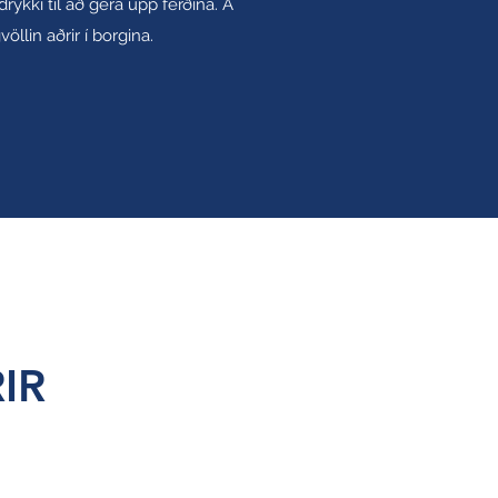
drykki til að gera upp ferðina. Á
llin aðrir í borgina.
IR