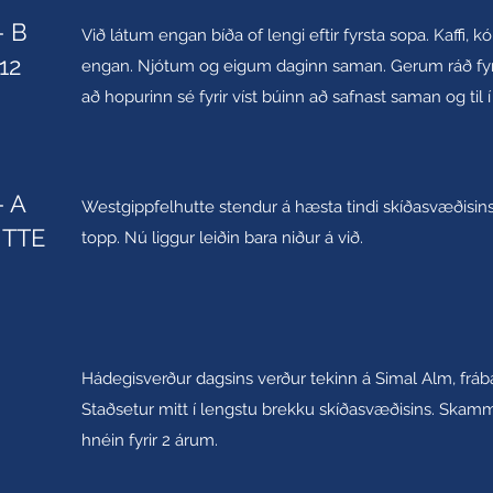
- B
Við látum engan bíða of lengi eftir fyrsta sopa. Kaffi, 
12
engan. Njótum og eigum daginn saman. Gerum ráð fyri
að hopurinn sé fyrir víst búinn að safnast saman og til
 A
Westgippfelhutte stendur á hæsta tindi skíðasvæðisin
TTE
topp. Nú liggur leiðin bara niður á við.
Hádegisverður dagsins verður tekinn á Simal Alm, fráb
Staðsetur mitt í lengstu brekku skíðasvæðisins. Skammt
hnéin fyrir 2 árum.