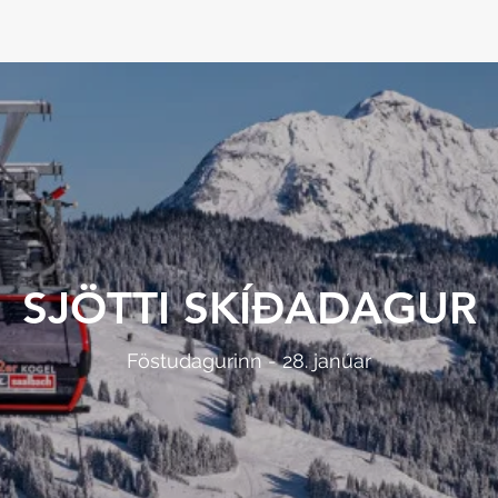
SJÖTTI SKÍÐADAGUR
Föstudagurinn - 28. janúar