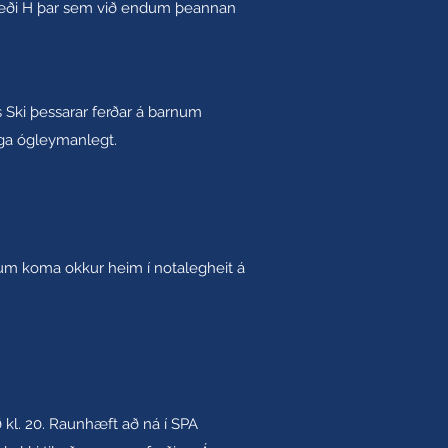
væði H þar sem við endum þeannan
 Ski þessarar ferðar á barnum
ega ógleymanlegt.
iljum koma okkur heim í notalegheit á
 kl. 20. Raunhæft að ná í SPA