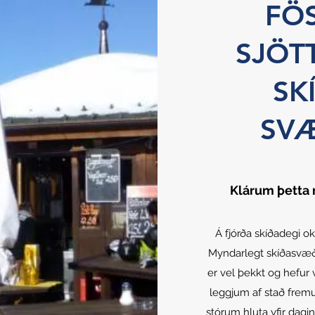
FÖ
SJÖTT
SK
SVÆ
Klárum þetta
Á fjórða skíðadegi ok
Myndarlegt skíðasvæði
er vel þekkt og hefur v
leggjum af stað fre
stórum hluta yfir dagi