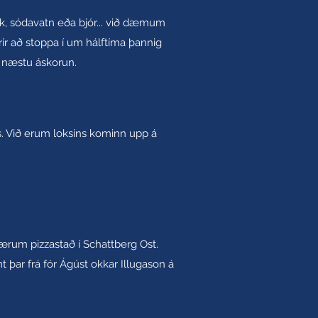
kók, sódavatn eða bjór... við dæmum
r að stoppa í um hálftíma þannig
 í næstu áskorun.
s. Við erum loksins kominn upp á
ærum pizzastað í Schattberg Ost.
 þar frá fór Ágúst okkar Illugason á