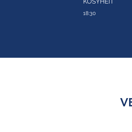
KÓSÝHEIT
18:30
V