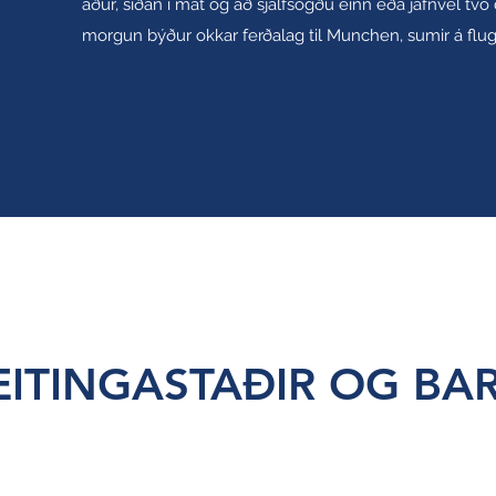
áður, síðan í mat og að sjálfsögðu einn eða jafnvel tvo 
morgun býður okkar ferðalag til Munchen, sumir á flugvö
EITINGASTAÐIR OG BAR