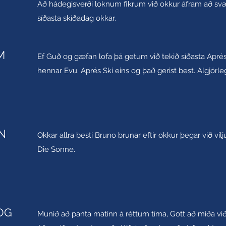
Að hádegisverði loknum fikrum við okkur áfram að s
síðasta skíðadag okkar.
M
Ef Guð og gæfan lofa þá getum við tekið síðasta Aprés
hennar Evu. Aprés Ski eins og það gerist best. Algjörl
N
Okkar allra besti Bruno brunar eftir okkur þegar við v
Die Sonne.
OG
Munið að panta matinn á réttum tíma, Gott að miða við