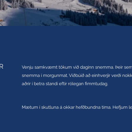
R
Venju samkvæmt tökum við daginn snemma. Þeir sem
snemma í morgunmat. Viðbúið að einhverjir verði nokku
aðrir í betra standi eftir rólegan fimmtudag.
Mætum í skutluna á okkar hefðbundna tíma. Hefjum leik í