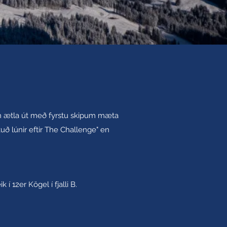
 ætla út með fyrstu skipum mæta
ð lúnir eftir The Challenge" en
 12er Kögel í fjalli B.