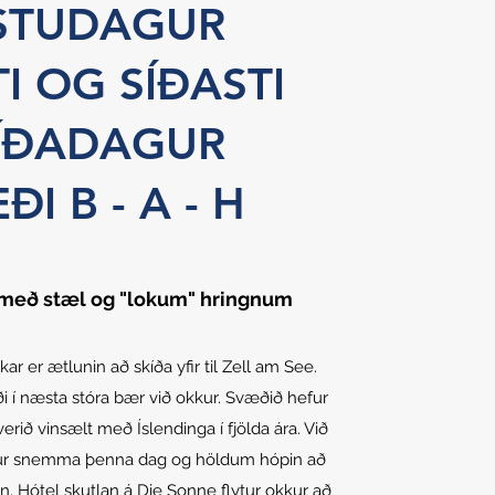
STUDAGUR
I OG SÍÐASTI
ÍÐADAGUR
ÐI B - A - H
 með stæl og "lokum" hringnum
kar er ætlunin að skíða yfir til Zell am See.
 í næsta stóra bær við okkur. Svæðið hefur
erið vinsælt með Íslendinga í fjölda ára. Við
mur snemma þenna dag og höldum hópin að
nn. Hótel skutlan á Die Sonne flytur okkur að