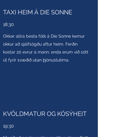
TAXI HEIM Á DIE SONNE
18:30
Okkar allra besta fólk á Die Sonne kemur
okkur að sjálfsögðu aftur heim. Ferðin
kostar 20 evrur á mann, enda erum við sótt
út fyrir svæðið utan þjónustutíma.
KVÖLDMATUR OG KÓSÝHEIT
19:30