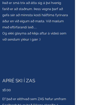
Það er smá trix að átta sig á því hvenig
farið er að staðnum. Þess vegna þarf að
gefa sér að minnsta kosti hálftíma fyrirvara
áður en við eigum að mæta. Við mælum
með eftirfarandi leið.....
Og ekki gleyma að kíkja aftur á videó sem
við sendum ykkur í gær :)
APRÉ SKI Í ZAS
16:00
Ef það er eitthvað sem ZAS hefur umfram