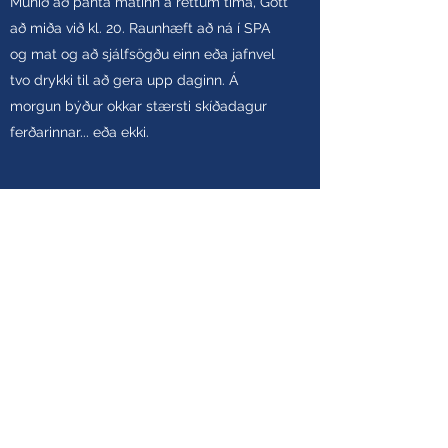
Munið að panta matinn á réttum tíma, Gott
að miða við kl. 20. Raunhæft að ná í SPA
og mat og að sjálfsögðu einn eða jafnvel
tvo drykki til að gera upp daginn. Á
morgun býður okkar stærsti skíðadagur
ferðarinnar... eða ekki.
HELSTU VIÐKOMUSTAÐIR