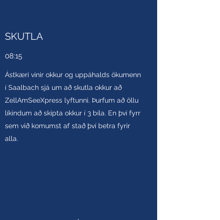
SKUTLA
08:15
Ástkæri vinir okkur og uppáhalds ökumenn
í Saalbach sjá um að skutla okkur að
ZellAmSeeXpress lyftunni. Þurfum að öllu
líkindum að skipta okkur í 3 bíla. En því fyrr
sem við komumst af stað því betra fyrir
alla.