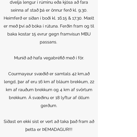
dvelja lengur í rúminu eða kjósa að fara
seinna af stað þá er önnur ferð kl. 9.30.
Heimferð er síðan í boði kl. 16.15 & 17.30. Mælt
er með því að bóka í rútuna. Ferðin fram og til
baka kostar 15 evrur gegn framvísun MBU
passans.
Munið að hafa vegabréfið með í för.
Courmayeur svæðið er samtals 42 km,að
lengd, þar af eru 16 km af bláum brekkum, 22
km af rauðum brekkum og 4 km af svörtum
brekkum. Á svæðinu er 18 lyftur af öllum
gerðum.
Síðast en ekki síst er vert að taka það fram að
þetta er ÞEMADAGUR!!!