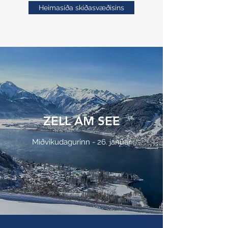
Heimasíða skíðasvæðisins
ZELL AM SEE
Miðvikudagurinn - 26. janúar