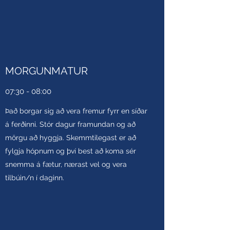
MORGUNMATUR
07:30 - 08:00
Það borgar sig að vera fremur fyrr en síðar
á ferðinni. Stór dagur framundan og að
mörgu að hyggja. Skemmtilegast er að
fylgja hópnum og því best að koma sér
snemma á fætur, nærast vel og vera
tilbúin/n í daginn.