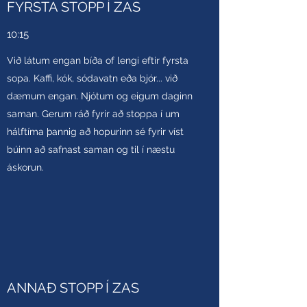
FYRSTA STOPP Í ZAS
10:15
Við látum engan bíða of lengi eftir fyrsta
sopa. Kaffi, kók, sódavatn eða bjór... við
dæmum engan. Njótum og eigum daginn
saman. Gerum ráð fyrir að stoppa í um
hálftíma þannig að hopurinn sé fyrir víst
búinn að safnast saman og til í næstu
áskorun.
ANNAÐ STOPP Í ZAS