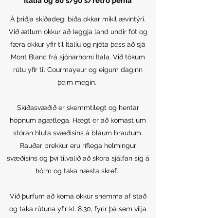
Ítalía og 80´s/90´s/retro þema
Á þriðja skíðadegi bíða okkar mikil ævintýri.
Við ætlum okkur að leggja land undir fót og
færa okkur yfir til Ítalíu og njóta þess að sjá
Mont Blanc frá sjónarhorni Ítala. Við tökum
rútu yfir til Courmayeur og eigum daginn
þeim megin.
Skíðasvæðið er skemmtilegt og hentar
hópnum ágætlega. Hægt er að komast um
stóran hluta svæðisins á bláum brautum.
Rauðar brekkur eru ríflega helmingur
svæðisins og því tilvalið að skora sjálfan sig á
hólm og taka næsta skref.
Við þurfum að koma okkur snemma af stað
og taka rútuna yfir kl. 8.30, fyrir þá sem vilja