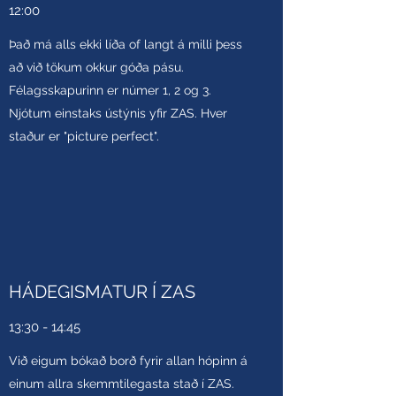
12:00
Það má alls ekki líða of langt á milli þess
að við tökum okkur góða pásu.
Félagsskapurinn er númer 1, 2 og 3.
Njótum einstaks ústýnis yfir ZAS. Hver
staður er "picture perfect".
HÁDEGISMATUR Í ZAS
13:30 - 14:45
Við eigum bókað borð fyrir allan hópinn á
einum allra skemmtilegasta stað í ZAS.