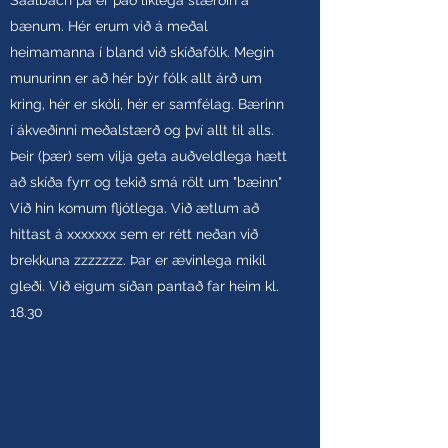
Saalbach þá er það líklega stærðin á
bænum. Hér erum við á meðal
heimamanna í bland við skíðafólk. Megin
munurinn er að hér býr fólk allt árð um
kring, hér er skóli, hér er samfélag. Bærinn
í ákveðinni meðalstærð og því allt til alls.
Þeir (þær) sem vilja geta auðveldlega hætt
að skíða fyrr og tekið smá rölt um "bæinn"
Við hin komum fljótlega. Við ætlum að
hittast á xxxxxxx sem er rétt neðan við
brekkuna zzzzzzz. Þar er ævinlega mikil
gleði. Við eigum síðan pantað far heim kl.
18.30